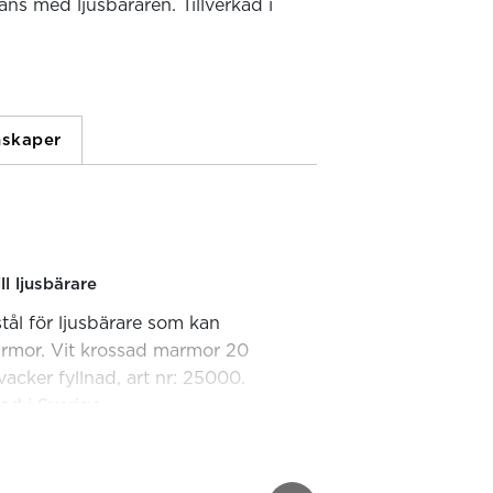
ans med ljusbäraren. Tillverkad i
skaper
l ljusbärare
stål för ljusbärare som kan
armor. Vit krossad marmor 20
vacker fyllnad, art nr: 25000.
ad i Sverige.