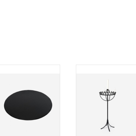
Diameter: 100 cm
Kanthöjd: 5 cm
Kantbredd: 0,5 cm
Bottenplåtens tjoc
Material: Svart plåt
Design: Olle Johan