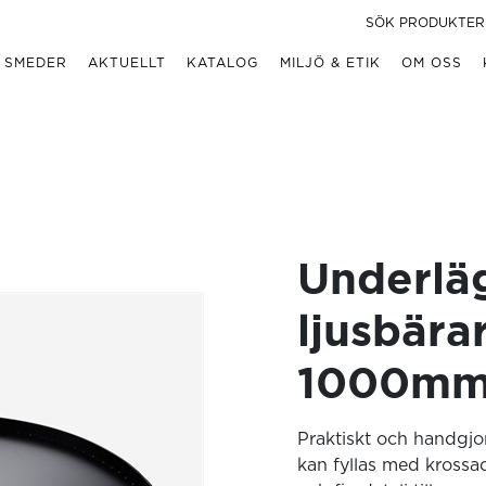
 SMEDER
AKTUELLT
KATALOG
MILJÖ & ETIK
OM OSS
Underlä
ljusbärar
1000m
Praktiskt och handgjor
kan fyllas med krossad