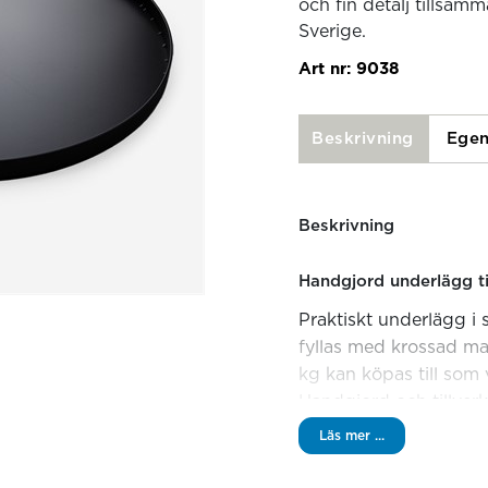
och fin detalj tillsamm
Sverige.
Art nr:
9038
Beskrivning
Egen
Beskrivning
Handgjord underlägg til
Praktiskt underlägg i 
fyllas med krossad m
kg kan köpas till som 
Handgjord och tillverk
Läs mer ...
Specifikationer