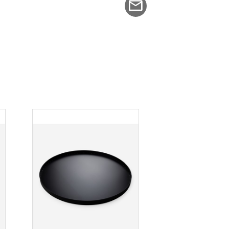
klek: 2 mm
sson