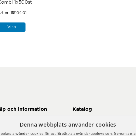
Combi 1x500st
rt nr:
115104.01
Visa
älp och information
Katalog
 här handlar du
Här kan du komma till vår
Denna webbplats använder cookies
egritetspolicy
katalog
plats använder cookies för att förbättra användarupplevelsen. Genom att 
tt konto