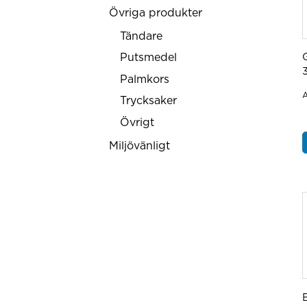
Övriga produkter
Tändare
Putsmedel
G
Palmkors
A
Trycksaker
Övrigt
Miljövänligt