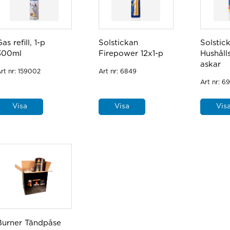
as refill, 1-p
Solstickan
Solstic
300ml
Firepower 12x1-p
Hushåll
askar
rt nr:
159002
Art nr:
6849
Art nr:
69
Visa
Visa
Vis
Burner Tändpåse