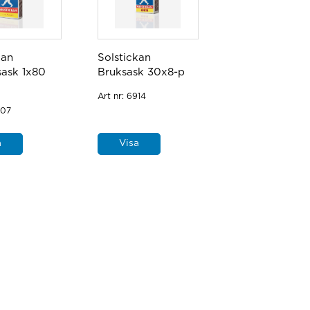
kan
Solstickan
sask 1x80
Bruksask 30x8-p
Art nr:
6914
07
a
Visa