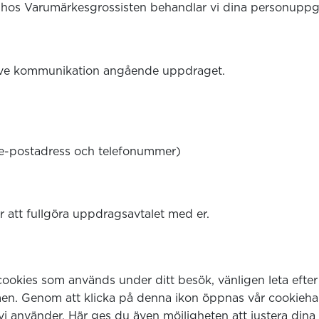
hos Varumärkesgrossisten behandlar vi dina personuppgif
ive kommunikation angående uppdraget.
, e-postadress och telefonummer)
 att fullgöra uppdragsavtalet med er.
cookies som används under ditt besök, vänligen leta efte
ärmen. Genom att klicka på denna ikon öppnas vår cookieh
vi använder. Här ges du även möjligheten att justera dina i