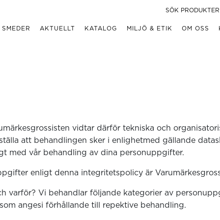
 SMEDER
AKTUELLT
KATALOG
MILJÖ & ETIK
OM OSS
arumärkesgrossisten vidtar därför tekniska och organisator
ställa att behandlingen sker i enlighetmed gällande datask
gt med vår behandling av dina personuppgifter.
gifter enligt denna integritetspolicy är Varumärkesgros
ch varför? Vi behandlar följande kategorier av personup
om angesi förhållande till repektive behandling.