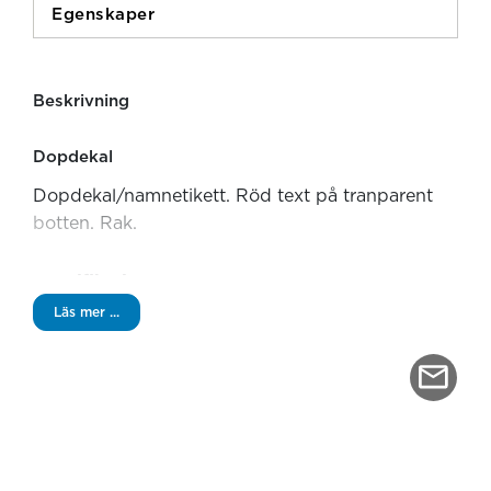
Egenskaper
Beskrivning
Dopdekal
Dopdekal/namnetikett. Röd text på tranparent
botten. Rak.
Specifikationer
Läs mer ...
Storlek: 100x220 mm
Antal: 10st/ark