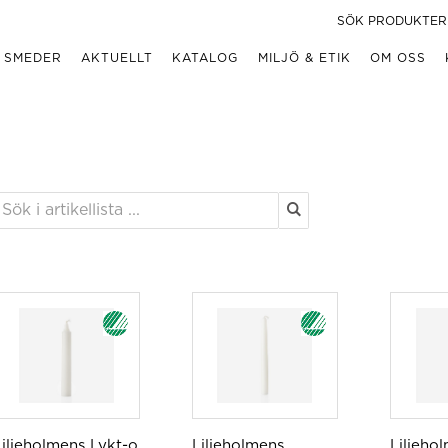
 SMEDER
AKTUELLT
KATALOG
MILJÖ & ETIK
OM OSS
Liljeholmens Lykt-o
Liljeholmens
Liljeho