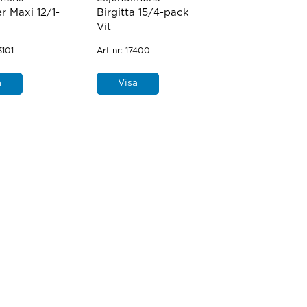
r Maxi 12/1-
Birgitta 15/4-pack
Vit
3101
Art nr:
17400
a
Visa