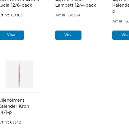
Lucia 12/6-pack
Lampett 12/4-pack
Kalende
p
rt nr:
160363
Art nr:
160364
Art nr:
16
Visa
Visa
Vis
Liljeholmens
Kalender Kron
24/1-p
rt nr:
63342