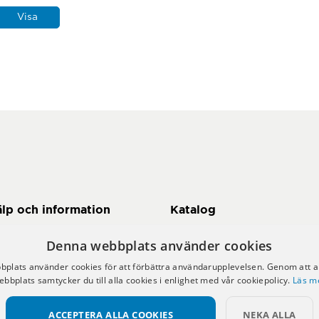
Visa
älp och information
Katalog
 här handlar du
Här kan du komma till vår
Denna webbplats använder cookies
egritetspolicy
katalog
plats använder cookies för att förbättra användarupplevelsen. Genom att 
tt konto
ebbplats samtycker du till alla cookies i enlighet med vår cookiepolicy.
Läs m
Hållbarhetsrapport
p- och leveransvillkor
bba hos oss
ACCEPTERA ALLA COOKIES
NEKA ALLA
Hållbarhetsrapport