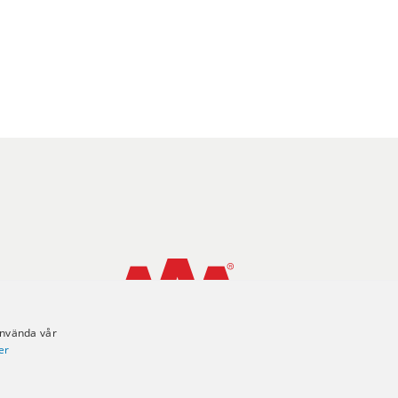
använda vår
er