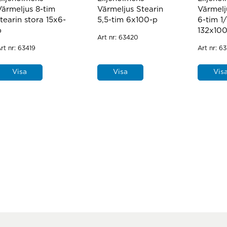
Värmeljus 8-tim
Värmeljus Stearin
Värmelj
stearin stora 15x6-
5,5-tim 6x100-p
6-tim 1/
p
132x10
Art nr:
63420
rt nr:
63419
Art nr:
63
Visa
Visa
Vis