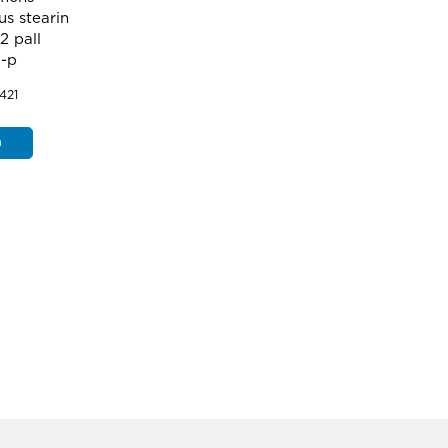
us stearin
2 pall
0-p
421
a